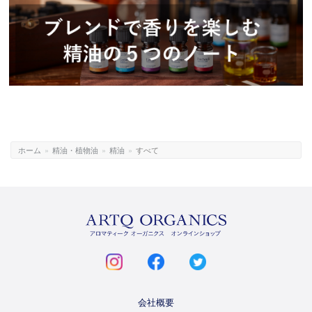
ホーム
»
精油・植物油
»
精油
»
すべて
ARTQ
ORGANICS
instagram
facebook
twitter
会社概要