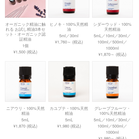
オーガニック精油に触
ヒノキ・100%天然精
シダーウッド・100%
れる お試し精油3本セ
油
天然精油
ット・オーガニック認
5ml／30ml
5mL／10ml／30ml／
証精油
¥1,760～ (税込)
100ml／500ml／
1個
1000ml
¥1,500 (税込)
¥1,870～ (税込)
ニアウリ・100%天然
カユプテ・100%天然
グレープフルーツ・
精油
精油
100%天然精油
5mL
5mL
5mL／10ml／30ml／
¥1,870 (税込)
¥1,980 (税込)
100ml／500ml／
1000ml
¥1,980～ (税込)