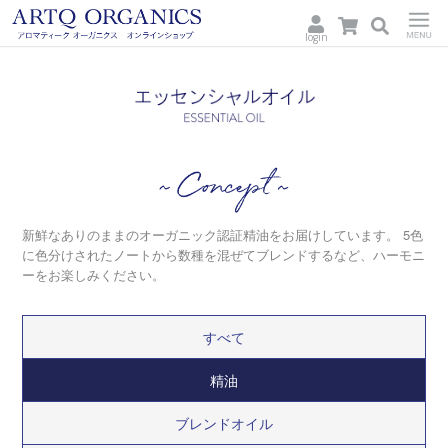
login
ARTQ
Menu
ORGANICS
Concept
新鮮なありのままのオーガニック認証精油をお届けしています。
5色
に色分けされたノートから数種を混ぜてブレンドするなど、ハーモニ
ーをお楽しみください。
すべて
精油
ブレンドオイル