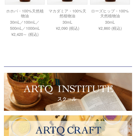
ホホバ・100%天然植
マカダミア・100%天
ローズヒップ・100%
物油
然植物油
天然植物油
30mL／100mL／
30mL
30mL
500mL／1000mL
¥2,090 (税込)
¥2,860 (税込)
¥2,420～ (税込)