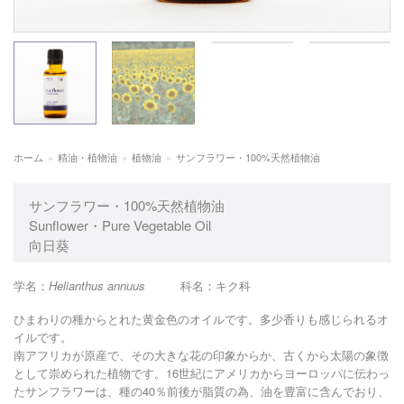
ホーム
»
精油・植物油
»
植物油
»
サンフラワー・100%天然植物油
サンフラワー・100%天然植物油
Sunflower・Pure Vegetable Oil
向日葵
学名：
Helianthus annuus
科名：キク科
ひまわりの種からとれた黄金色のオイルです。多少香りも感じられるオ
イルです。
南アフリカが原産で、その大きな花の印象からか、古くから太陽の象徴
として崇められた植物です。16世紀にアメリカからヨーロッパに伝わっ
たサンフラワーは、種の40％前後が脂質の為、油を豊富に含んでおり、