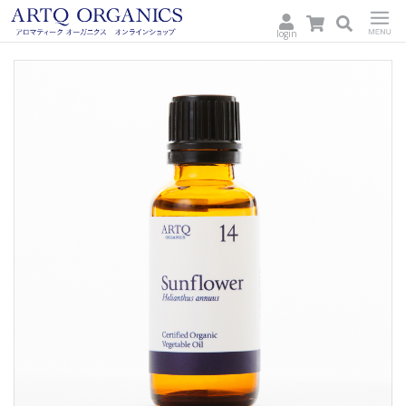
login
ARTQ
Menu
ORGANICS