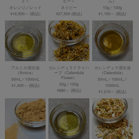
ド＞
ビー＞
ム）
オレンジ／レッド
ネイビー
10g／100g
¥16,500～ (税込)
¥27,500 (税込)
¥1,100～ (税込)
アルニカ浸出油
カレンデュラドライハ
カレンデュラ浸出油
（Arnica）
ーブ（Calendula
（Calendula）
Flower）
30mL／1000mL
30mL／100mL／
20g／100g
¥1,430～ (税込)
1000mL
¥880～ (税込)
¥1,210～ (税込)