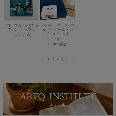
アネルズあづさの精油
おやさいハニーリップ
ブレンドバイブル
＆ボディバーム ハン
ドメイドキット
¥1,980 (税込)
1箱
¥3,960 (税込)
＜ 1 |
2
|
3
＞