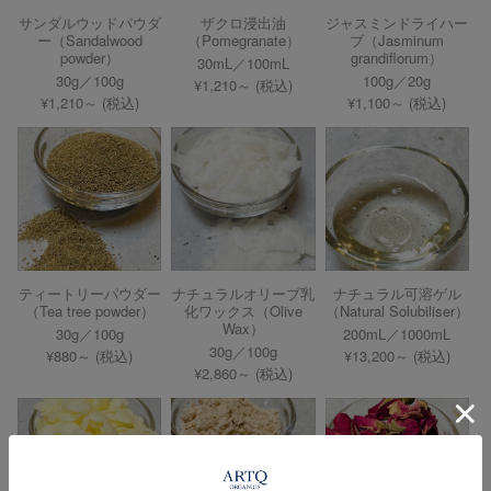
サンダルウッドパウダ
ザクロ浸出油
ジャスミンドライハー
ー（Sandalwood
（Pomegranate）
ブ（Jasminum
powder）
grandiflorum）
30mL／100mL
30g／100g
100g／20g
¥1,210～ (税込)
¥1,210～ (税込)
¥1,100～ (税込)
ティートリーパウダー
ナチュラルオリーブ乳
ナチュラル可溶ゲル
（Tea tree powder）
化ワックス（Olive
（Natural Solubiliser）
Wax）
30g／100g
200mL／1000mL
30g／100g
¥880～ (税込)
¥13,200～ (税込)
¥2,860～ (税込)