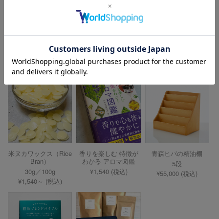
ビーズワックス
フランキンセンスパウ
ローズドライハーブ
（Bees wax）
ダー（Frankincense
（Rose Buds and
Powder）
Petals）
50g
30g／100g
20g／100g
¥2,310 (税込)
¥2,640～ (税込)
¥1,100～ (税込)
米ヌカワックス（Rice
香りを楽しむ 特徴が
青森ヒバの精油棚
Bran）
わかる アロマ図鑑
5段
30g／100g
¥1,540 (税込)
¥55,000 (税込)
¥1,540～ (税込)