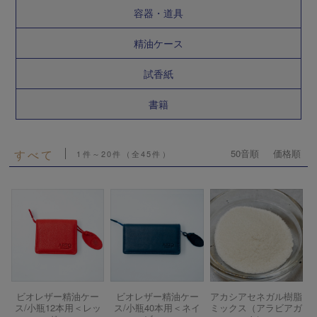
容器・道具
精油ケース
試香紙
書籍
すべて
50音順
価格順
1件～20件（全45件）
ビオレザー精油ケー
ビオレザー精油ケー
アカシアセネガル樹脂
ス/小瓶12本用＜レッ
ス/小瓶40本用＜ネイ
ミックス（アラビアガ