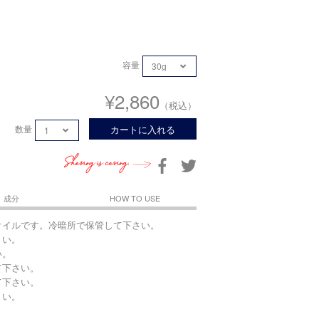
容量
¥2,860
（税込）
数量
カートに入れる
Sharing is caring.
成分
HOW TO USE
オイルです。冷暗所で保管して下さい。
さい。
い。
て下さい。
て下さい。
さい。