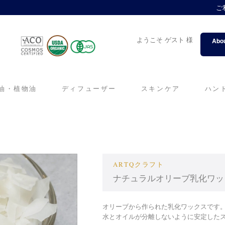
ご
ようこそ ゲスト 様
Abou
油・植物油
ディフューザー
スキンケア
ハン
ARTQクラフト
ナチュラルオリーブ乳化ワックス
オリーブから作られた乳化ワックスです
水とオイルが分離しないように安定した