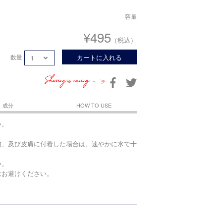
容量
¥495
（税込）
数量
カートに入れる
Sharing is caring.
成分
HOW TO USE
い。
内、及び皮膚に付着した場合は、速やかに水で十
い。
はお避けください。