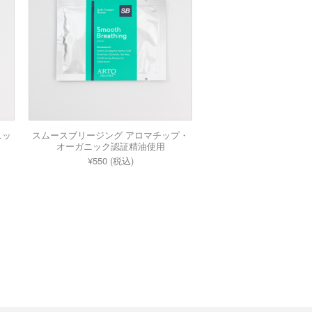
ニッ
スムースブリージング アロマチップ・
オーガニック認証精油使用
¥550 (税込)