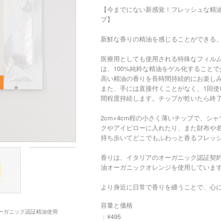
【今までにない新感覚！フレッシュな精
プ】
新鮮な香りの精油を感じることができる
医療用としても使用される特殊なフィル
は、100%純粋な精油をゲル化すること
高い精油の香りを長時間持続的にお楽し
また、手には直接付くことがなく、1回使
間程度持続します。チップが乾いたら終
2cm×4cm程の小さく薄いチップで、
クやアイピローに入れたり、また財布や
持ち歩いてどこでもふわっと香るフレッ
香りは、イタリアのオーガニック認証契
油オーガニックオレンジを使用していま
より身近に日常で香りを纏うことで、心
容量と価格
ーガニック認証精油使用
：¥495