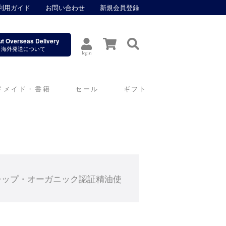
利用ガイド
お問い合わせ
新規会員登録
t Overseas Delivery
海外発送について
login
ドメイド・書籍
セール
ギフト
チップ・オーガニック認証精油使