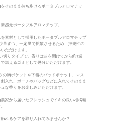
油をそのまま持ち歩けるポータブルアロマチッ
、新感覚ポータブルアロマチップ。
ムを素材として採用したポータブルアロマチップ
で少量ずつ、一定量で拡散させるため、揮発性の
みいただけます。
い切りタイプで、香りは封を開けてから約1週
了で燃えるゴミとして処分いただけます。
シャツの胸ポケットや下着のパッドポケット、マス
名刺入れ、ポーチやバッグなどに入れてそのまま
シュな香りをお楽しみいただけます。
約農家から届いたフレッシュでイキの良い柑橘精
す。
に触れるケアを取り入れてみませんか？