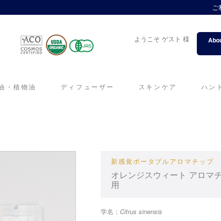
ご
ようこそ ゲスト 様
Abou
油・植物油
ディフューザー
スキンケア
ハン
新感覚ポータブルアロマチップ
オレンジスウィート アロマ
用
学名：
Citrus sinensis