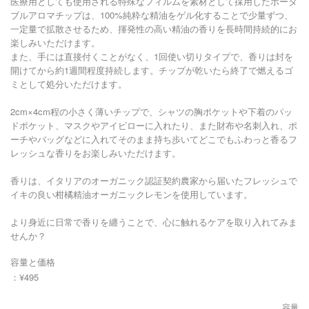
医療用としても使用される特殊なフィルムを素材として採用したポータ
ブルアロマチップは、100%純粋な精油をゲル化することで少量ずつ、
一定量で拡散させるため、揮発性の高い精油の香りを長時間持続的にお
楽しみいただけます。
また、手には直接付くことがなく、1回使い切りタイプで、香りは封を
開けてから約1週間程度持続します。チップが乾いたら終了で燃えるゴ
ミとして処分いただけます。
2cm×4cm程の小さく薄いチップで、シャツの胸ポケットや下着のパッ
ドポケット、マスクやアイピローに入れたり、また財布や名刺入れ、ポ
ーチやバッグなどに入れてそのまま持ち歩いてどこでもふわっと香るフ
レッシュな香りをお楽しみいただけます。
香りは、イタリアのオーガニック認証契約農家から届いたフレッシュで
イキの良い柑橘精油オーガニックレモンを使用しています。
より身近に日常で香りを纏うことで、心に触れるケアを取り入れてみま
せんか？
容量と価格
：¥495
容量