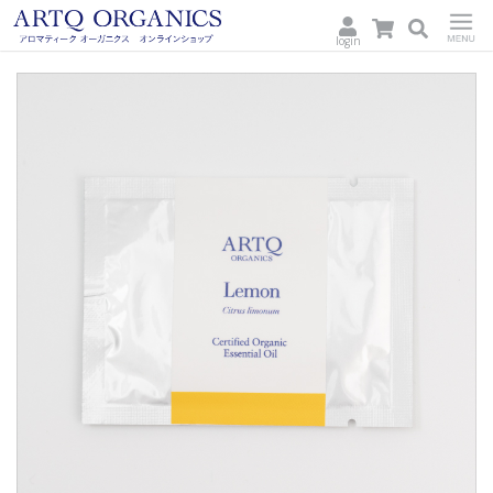
login
ARTQ
Menu
ORGANICS