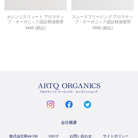
オレンジスウィート アロマチッ
スムースブリージング アロマチッ
プ・オーガニック認証精油使用
プ・オーガニック認証精油使用
¥495 (税込)
¥550 (税込)
ARTQ
ORGANICS
instagram
facebook
twitter
会社概要
株式会社Blue ink
お問い合わせ
サイトポリシー
SHOP