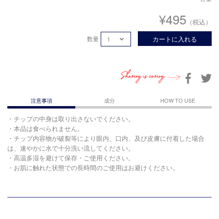
¥495
（税込）
数量
カートに入れる
Sharing is caring.
注意事項
成分
HOW TO USE
・チップの中身は取り出さないでください。
・本品は食べられません。
・チップ内容物が破裂等により眼内、口内、及び皮膚に付着した場合
は、速やかに水で十分洗い流してください。
・高温多湿を避けて保存・ご使用ください。
・お肌に触れた状態での長時間のご使用はお避けください。