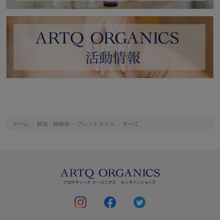
ホーム
»
精油・植物油
»
ブレンドオイル
»
すべて
ARTQ
ORGANICS
instagram
facebook
twitter