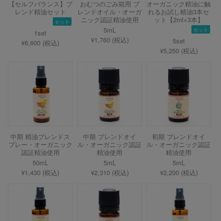
【セルフバランス】ブ
おむつのごみ箱用 ブ
オーガニック精油に触
レンド精油セット
レンドオイル・オーガ
れるお試し精油3本セ
ニック認証精油使用
ット【2ml×3本】
セット
5mL
セット
1set
¥1,760 (税込)
5set
¥6,600 (税込)
¥5,250 (税込)
中期 精油ブレンドス
中期 ブレンドオイ
初期 ブレンドオイ
プレー・オーガニック
ル・オーガニック認証
ル・オーガニック認証
認証精油使用
精油使用
精油使用
50mL
5mL
5mL
¥1,430 (税込)
¥2,310 (税込)
¥2,200 (税込)