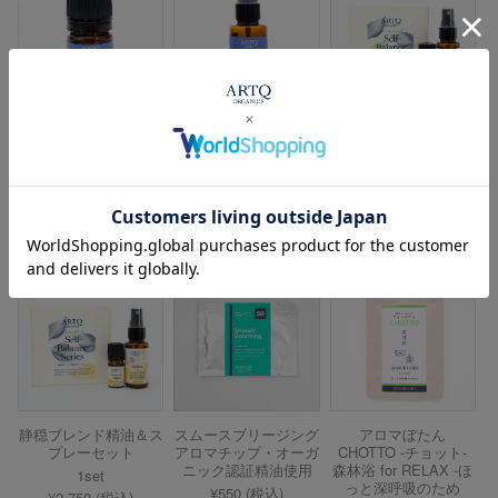
眠り ブレンドオイ
眠り 精油ブレンドス
眩華ブレンド精油＆ス
ル・オーガニック認証
プレー・オーガニック
プレーセット
精油使用
認証精油使用
1set
50mL
おすすめ
¥2,750 (税込)
¥1,430 (税込)
5mL
¥2,310 (税込)
静穏ブレンド精油＆ス
スムースブリージング
アロマぼたん
プレーセット
アロマチップ・オーガ
CHOTTO -チョット-
ニック認証精油使用
森林浴 for RELAX -ほ
1set
っと深呼吸のため
¥550 (税込)
¥2,750 (税込)