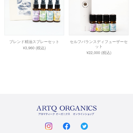
ブレンド精油スプレーセット
セルフバランスディフューザーセ
ット
¥3,960 (税込)
¥22,000 (税込)
ARTQ
ORGANICS
instagram
facebook
twitter