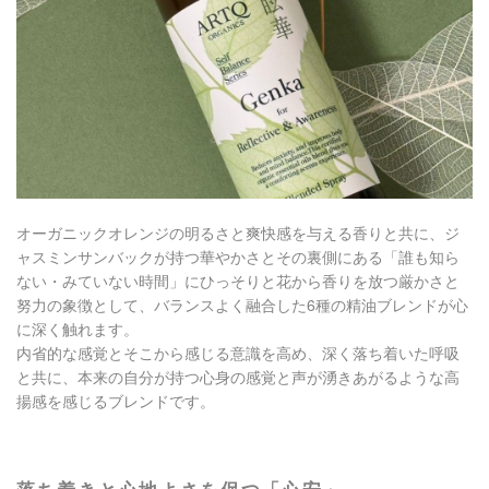
オーガニックオレンジの明るさと爽快感を与える香りと共に、ジ
ャスミンサンバックが持つ華やかさとその裏側にある「誰も知ら
ない・みていない時間」にひっそりと花から香りを放つ厳かさと
努力の象徴として、バランスよく融合した6種の精油ブレンドが​心
に深く触れます。
内省的な感覚とそこから感じる意識を高め、深く落ち着いた呼吸
と共に、本来の自分が持つ心身の感覚と声が湧きあがるような高
揚感を感じるブレンドです。​