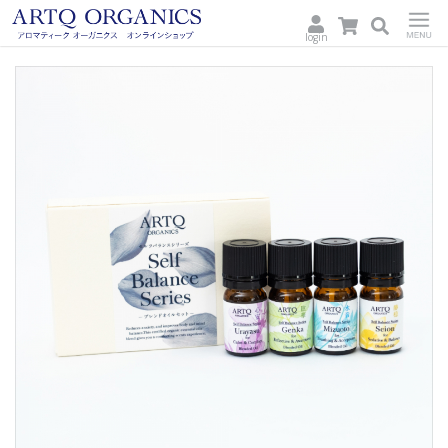
login
ARTQ
Menu
ORGANICS