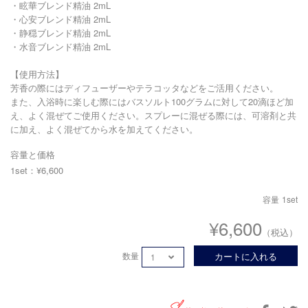
・眩華ブレンド精油 2mL
・心安ブレンド精油 2mL
・静穏ブレンド精油 2mL
・水音ブレンド精油 2mL
【使用方法】
芳香の際にはディフューザーやテラコッタなどをご活用ください。
また、入浴時に楽しむ際にはバスソルト100グラムに対して20滴ほど加
え、よく混ぜてご使用ください。スプレーに混ぜる際には、可溶剤と共
に加え、よく混ぜてから水を加えてください。
容量と価格
1set：¥6,600
容量
1set
¥6,600
（税込）
数量
カートに入れる