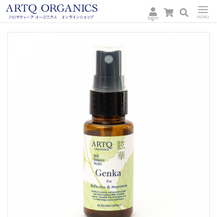
login
ARTQ
Menu
ORGANICS