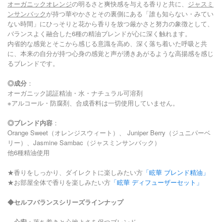
オーガニックオレンジ
の明るさと爽快感を与える香りと共に、
ジャスミ
ンサンバック
が持つ華やかさとその裏側にある「誰も知らない・みてい
ない時間」にひっそりと花から香りを放つ厳かさと努力の象徴として、
バランスよく融合した6種の精油ブレンドが​心に深く触れます。
内省的な感覚とそこから感じる意識を高め、深く落ち着いた呼吸と共
に、本来の自分が持つ心身の感覚と声が湧きあがるような高揚感を感じ
るブレンドです。​
◎成分
：
オーガニック認証精油・水・ナチュラル可溶剤
※アルコール・防腐剤、合成香料は一切使用していません。
◎ブレンド内容
：
Orange Sweet（オレンジスウィート）、 Juniper Berry（ジュニパーベ
リー）、Jasmine Sambac（ジャスミンサンバック）
他6種精油使用
★香りをしっかり、ダイレクトに楽しみたい方
「眩華 ブレンド精油」
★お部屋全体で香りを楽しみたい方
「眩華 ディフューザーセット」
◆セルフバランスシリーズラインナップ
心安
：落ち着きと心地よさを保つブレンド