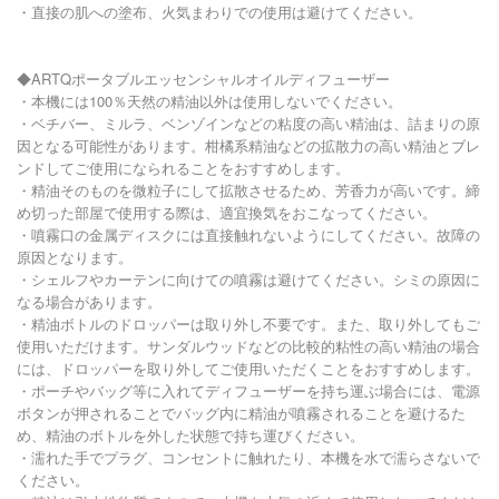
・直接の肌への塗布、火気まわりでの使用は避けてください。
◆ARTQポータブルエッセンシャルオイルディフューザー
・本機には100％天然の精油以外は使用しないでください。
・ベチバー、ミルラ、ベンゾインなどの粘度の高い精油は、詰まりの原
因となる可能性があります。柑橘系精油などの拡散力の高い精油とブレ
ンドしてご使用になられることをおすすめします。
・精油そのものを微粒子にして拡散させるため、芳香力が高いです。締
め切った部屋で使用する際は、適宜換気をおこなってください。
・噴霧口の金属ディスクには直接触れないようにしてください。故障の
原因となります。
・シェルフやカーテンに向けての噴霧は避けてください。シミの原因に
なる場合があります。
・精油ボトルのドロッパーは取り外し不要です。また、取り外してもご
使用いただけます。サンダルウッドなどの比較的粘性の高い精油の場合
には、ドロッパーを取り外してご使用いただくことをおすすめします。
・ポーチやバッグ等に入れてディフューザーを持ち運ぶ場合には、電源
ボタンが押されることでバッグ内に精油が噴霧されることを避けるた
め、精油のボトルを外した状態で持ち運びください。
・濡れた手でプラグ、コンセントに触れたり、本機を水で濡らさないで
ください。