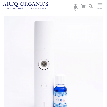
login
ARTQ
Menu
ORGANICS