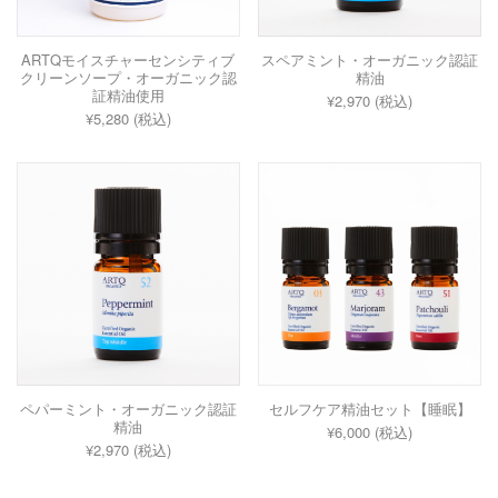
ARTQモイスチャーセンシティブ
スペアミント・オーガニック認証
クリーンソープ・オーガニック認
精油
証精油使用
¥2,970 (税込)
¥5,280 (税込)
ペパーミント・オーガニック認証
セルフケア精油セット【睡眠】
精油
¥6,000 (税込)
¥2,970 (税込)