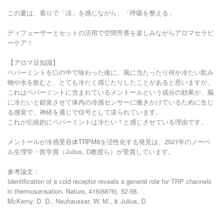
この夏は、香りで「涼」を感じながら、「呼吸を整える」
ディフューザーとセットの活用で空間芳香を楽しみながらアロマセラピ
ーケア！
【アロマ豆知識】
ペパーミントを口の中で味わった後に、風に当たったり何か冷たい飲み
物や水を飲むと、とても冷たく感じたりしたことがあると思いますが、
これはペパーミントに含まれているメントールという成分の効果が、脳
に冷たいと錯覚させて体内の冷感センサーに働きかけているために生じ
る感覚で、神経を通じで信号として送られています。
これが伝統的にペパーミントは冷たい！と感じさせている理由です。
メントールが冷感受容体TRPM8を活性化する発見は、2021年のノーベ
ル生理学・医学賞（Julius, D教授ら）が受賞しています。
参考論文：
Identification of a cold receptor reveals a general role for TRP channels
in thermosensation. Nature, 416(6876), 52-58.
McKemy, D. D., Neuhausser, W. M., & Julius, D