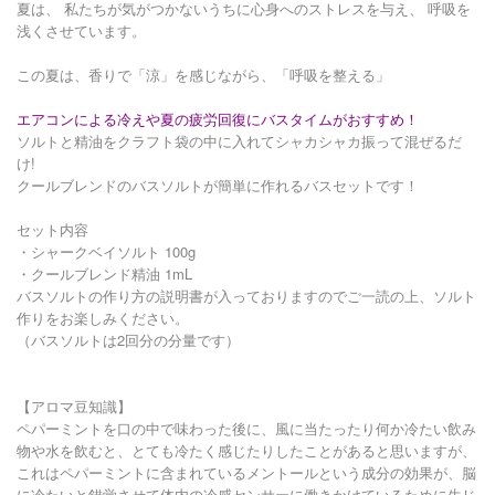
夏は、 私たちが気がつかないうちに心身へのストレスを与え、 呼吸を
浅くさせています。
この夏は、香りで「涼」を感じながら、「呼吸を整える」
エアコンによる冷えや夏の疲労回復にバスタイムがおすすめ！
ソルトと精油をクラフト袋の中に入れてシャカシャカ振って混ぜるだ
け!
クールブレンドのバスソルトが簡単に作れるバスセットです！
セット内容
・シャークベイソルト 100g
・クールブレンド精油 1mL
バスソルトの作り方の説明書が入っておりますのでご一読の上、ソルト
作りをお楽しみください。
（バスソルトは2回分の分量です）
【アロマ豆知識】
ペパーミントを口の中で味わった後に、風に当たったり何か冷たい飲み
物や水を飲むと、とても冷たく感じたりしたことがあると思いますが、
これはペパーミントに含まれているメントールという成分の効果が、脳
に冷たいと錯覚させて体内の冷感センサーに働きかけているために生じ