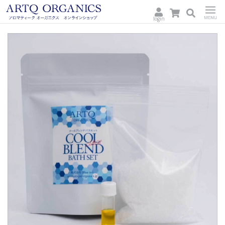
login
ARTQ
Menu
ORGANICS