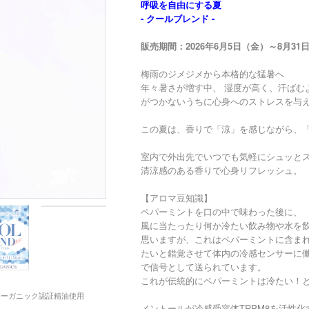
呼吸を自由にする夏
- クールブレンド -
販売期間：2026年6月5日（金）～8月31
梅雨のジメジメから本格的な猛暑へ
年々暑さが増す中、 湿度が高く、汗ばむ
がつかないうちに心身へのストレスを与え
この夏は、香りで「涼」を感じながら、
室内で外出先でいつでも気軽にシュッと
清涼感のある香りで心身リフレッシュ。
【アロマ豆知識】
ペパーミントを口の中で味わった後に、
風に当たったり何か冷たい飲み物や水を
思いますが、これはペパーミントに含ま
たいと錯覚させて体内の冷感センサーに
で信号として送られています。
これが伝統的にペパーミントは冷たい！
・オーガニック認証精油使用
メントールが冷感受容体TRPM8を活性化