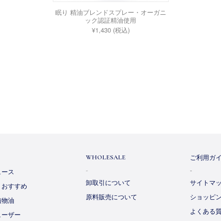
眠り 精油ブレンドスプレー・オーガニ
ック認証精油使用
¥1,430 (税込)
ご利用ガ
WHOLESALE
ュース
卸取引について
サイトマ
・おすすめ
原料販売について
ショッピ
植物油
よくある
ューザー