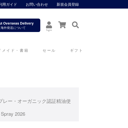
利用ガイド
お問い合わせ
新規会員登録
t Overseas Delivery
海外発送について
login
ドメイド・書籍
セール
ギフト
油スプレー・オーガニック認証精油使
 Spray 2026