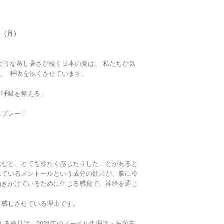
日（月）
ような蒸し暑さが続く日本の夏は、 私たちが気
、 呼吸を浅くさせています。
「呼吸を整える」
スプレー！
飲むと、とても冷たく感じたりしたことがあると
れているメントールという成分の効果が、脳に冷
働きかけているために生じる感覚で、神経を通じ
と感じさせている理由です。
する発見は、2021年のノーベル生理学・医学賞