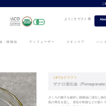
ご
ようこそ ゲスト 様
Abou
油・植物油
ディフューザー
スキンケア
ハン
ARTQクラフト
ザクロ浸出油（Pomegranate
ざくろの種子を破砕し植物油に浸出し抽
肌の再生を促し、老化や乾燥などの肌ト