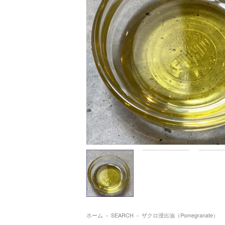
ホーム
»
SEARCH
»
ザクロ浸出油（Pomegranate）