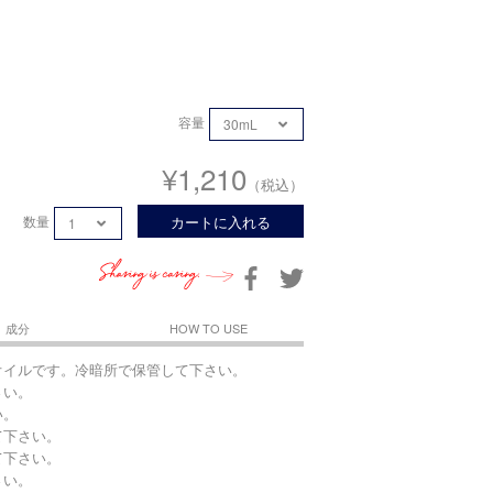
容量
¥1,210
（税込）
数量
カートに入れる
Sharing is caring.
成分
HOW TO USE
オイルです。冷暗所で保管して下さい。
さい。
い。
て下さい。
て下さい。
さい。