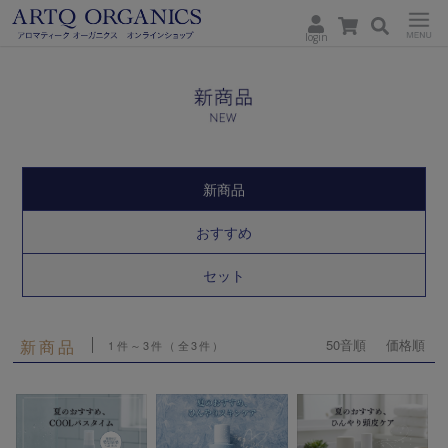
login
ARTQ
Menu
ORGANICS
新商品
おすすめ
セット
新商品
50音順
価格順
1件～3件（全3件）