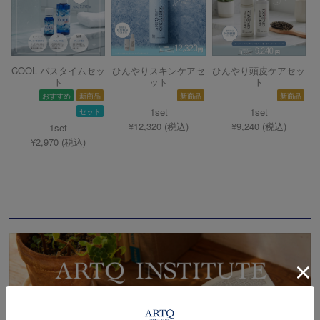
COOL バスタイムセッ
ひんやりスキンケアセ
ひんやり頭皮ケアセッ
ト
ット
ト
おすすめ
新商品
新商品
新商品
1set
1set
セット
¥12,320 (税込)
¥9,240 (税込)
1set
¥2,970 (税込)