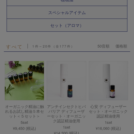
スペシャルアイテム
セット（アロマ）
すべて
50音順
価格順
1件～20件（全177件）
オーガニック精油に触
アンチインセクトヒバ
心安 ディフューザー
れるお試し精油５本セ
バリア ディフューザ
セット・オーガニック
ット＜５セット＞
ーセット・オーガニッ
認証精油使用
ク認証精油使用
5set
1set
1set
¥9,450 (税込)
¥16,060 (税込)
¥14,300 (税込)