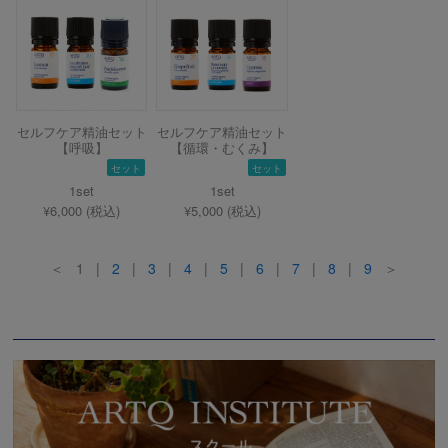
セルフケア精油セット
セルフケア精油セット
【呼吸】
【循環・むくみ】
セット
セット
1set
1set
¥6,000 (税込)
¥5,000 (税込)
＜ 1 |
2
|
3
|
4
|
5
|
6
|
7
|
8
|
9
＞