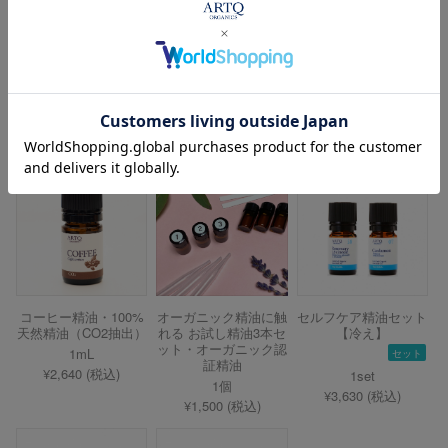
水音 ディフューザー
ビオレザー精油ケー
ビオレザー精油ケー
セット・オーガニック
ス/小瓶12本用＜レッ
ス/小瓶40本用＜ネイ
認証精油使用
ド＞
ビー＞
1set
オレンジ／レッド
ネイビー
¥16,060 (税込)
¥16,500～ (税込)
¥27,500 (税込)
コーヒー精油・100%
オーガニック精油に触
セルフケア精油セット
天然精油（CO2抽出）
れる お試し精油3本セ
【冷え】
ット・オーガニック認
1mL
セット
証精油
¥2,640 (税込)
1set
1個
¥3,630 (税込)
¥1,500 (税込)