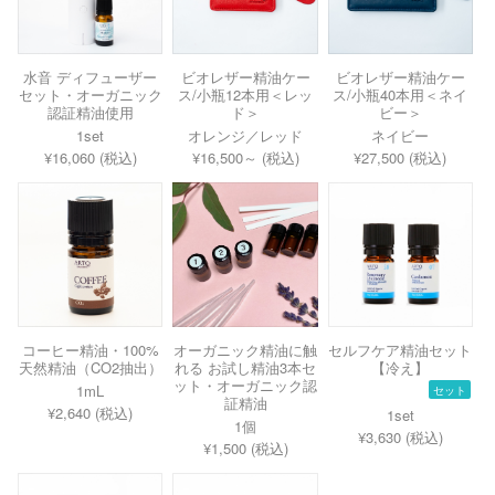
水音 ディフューザー
ビオレザー精油ケー
ビオレザー精油ケー
セット・オーガニック
ス/小瓶12本用＜レッ
ス/小瓶40本用＜ネイ
認証精油使用
ド＞
ビー＞
1set
オレンジ／レッド
ネイビー
¥16,060 (税込)
¥16,500～ (税込)
¥27,500 (税込)
コーヒー精油・100%
オーガニック精油に触
セルフケア精油セット
天然精油（CO2抽出）
れる お試し精油3本セ
【冷え】
ット・オーガニック認
1mL
セット
証精油
¥2,640 (税込)
1set
1個
¥3,630 (税込)
¥1,500 (税込)