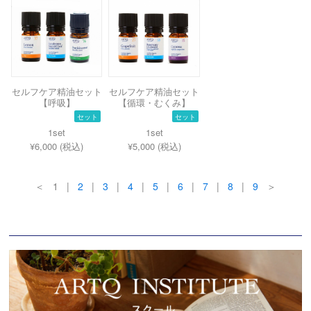
セルフケア精油セット
セルフケア精油セット
【呼吸】
【循環・むくみ】
セット
セット
1set
1set
¥6,000 (税込)
¥5,000 (税込)
＜ 1 |
2
|
3
|
4
|
5
|
6
|
7
|
8
|
9
＞