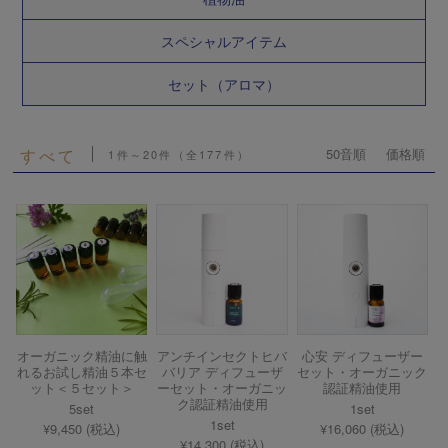
スペシャルアイテム
セット（アロマ）
すべて
50音順
価格順
1件～20件（全177件）
オーガニック精油に触
アンチインセクトヒバ
心安 ディフューザー
れるお試し精油５本セ
バリア ディフューザ
セット・オーガニック
ット＜５セット＞
ーセット・オーガニッ
認証精油使用
ク認証精油使用
5set
1set
1set
¥9,450 (税込)
¥16,060 (税込)
¥14,300 (税込)