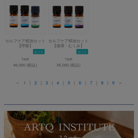
セルフケア精油セット
セルフケア精油セット
【呼吸】
【循環・むくみ】
セット
セット
1set
1set
¥6,000 (税込)
¥5,000 (税込)
＜ 1 |
2
|
3
|
4
|
5
|
6
|
7
|
8
|
9
＞