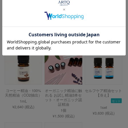
水音 ディフューザー
ビオレザー精油ケー
ビオレザー精油ケー
セット・オーガニック
ス/小瓶12本用＜レッ
ス/小瓶40本用＜ネイ
認証精油使用
ド＞
ビー＞
1set
オレンジ／レッド
ネイビー
¥16,060 (税込)
¥16,500～ (税込)
¥27,500 (税込)
コーヒー精油・100%
オーガニック精油に触
セルフケア精油セット
天然精油（CO2抽出）
れる お試し精油3本セ
【冷え】
ット・オーガニック認
1mL
セット
証精油
¥2,640 (税込)
1set
1個
¥3,630 (税込)
¥1,500 (税込)