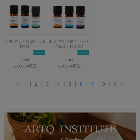
セルフケア精油セット
セルフケア精油セット
【呼吸】
【循環・むくみ】
セット
セット
1set
1set
¥6,000 (税込)
¥5,000 (税込)
＜ 1 |
2
|
3
|
4
|
5
|
6
|
7
|
8
|
9
＞