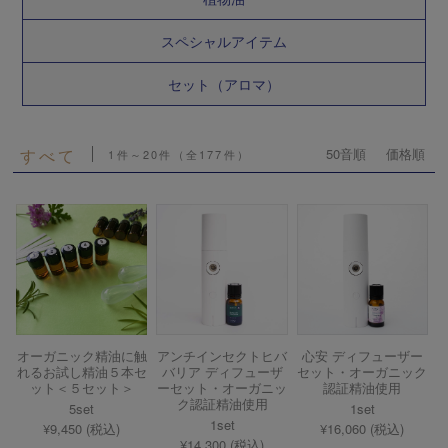
スペシャルアイテム
セット（アロマ）
すべて
50音順
価格順
1件～20件（全177件）
オーガニック精油に触
アンチインセクトヒバ
心安 ディフューザー
れるお試し精油５本セ
バリア ディフューザ
セット・オーガニック
ット＜５セット＞
ーセット・オーガニッ
認証精油使用
ク認証精油使用
5set
1set
1set
¥9,450 (税込)
¥16,060 (税込)
¥14,300 (税込)