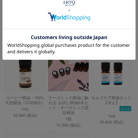
水音 ディフューザー
ビオレザー精油ケー
ビオレザー精油ケー
セット・オーガニック
ス/小瓶12本用＜レッ
ス/小瓶40本用＜ネイ
認証精油使用
ド＞
ビー＞
1set
オレンジ／レッド
ネイビー
¥16,060 (税込)
¥16,500～ (税込)
¥27,500 (税込)
コーヒー精油・100%
オーガニック精油に触
セルフケア精油セット
天然精油（CO2抽出）
れる お試し精油3本セ
【冷え】
ット・オーガニック認
1mL
セット
証精油
¥2,640 (税込)
1set
1個
¥3,630 (税込)
¥1,500 (税込)